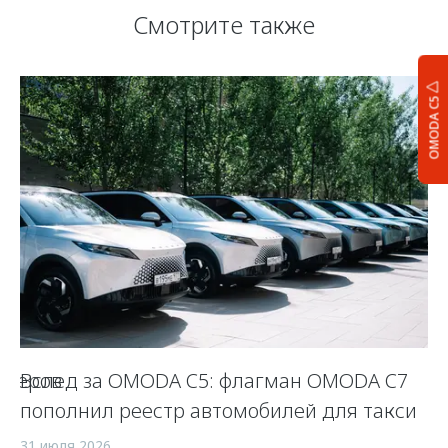
Смотрите также
OMODA C5
оверов
Вслед за OMODA C5: флагман OMODA C7
O
пополнил реестр автомобилей для такси
15
31 июля 2026