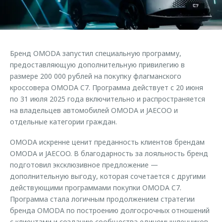
Страхование
Клиентская поддержка
Обратная связь
Кредитный калькулятор
O&J Автоклуб
Аксессуары
Клуб владельцев OMODA
Бренд OMODA запустил специальную программу,
Одежда и сувениры
Приложение O&J
предоставляющую дополнительную привилегию в
Оригинальные аксессуары
размере 200 000 рублей на покупку флагманского
Аксессуары
кроссовера OMODA C7. Программа действует с 20 июня
Запчасти
по 31 июля 2025 года включительно и распространяется
Одежда и сувениры
на владельцев автомобилей OMODA и JAECOO и
Трейд-ин
Оригинальные аксессуары
отдельные категории граждан.
Калькулятор трейд-ин
Запчасти
OMODA искренне ценит преданность клиентов брендам
OMODA и JAECOO. В благодарность за лояльность бренд
подготовил эксклюзивное предложение —
дополнительную выгоду, которая сочетается с другими
действующими программами покупки OMODA C7.
Программа стала логичным продолжением стратегии
бренда OMODA по построению долгосрочных отношений
с клиентами и созданию сообщества единомышленников.