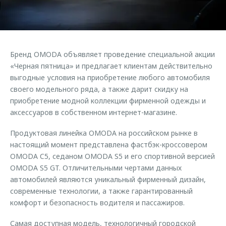
Страхование
Клиентская поддержка
Обратная связь
Кредитный калькулятор
O&J Автоклуб
Аксессуары
Клуб владельцев OMODA
Бренд OMODA объявляет проведение специальной акции
Одежда и сувениры
Приложение O&J
«Черная пятница» и предлагает клиентам действительно
Оригинальные аксессуары
выгодные условия на приобретение любого автомобиля
Аксессуары
своего модельного ряда, а также дарит скидку на
Запчасти
приобретение модной коллекции фирменной одежды и
Одежда и сувениры
аксессуаров в собственном интернет-магазине.
Трейд-ин
Оригинальные аксессуары
Калькулятор трейд-ин
Запчасти
Продуктовая линейка OMODA на российском рынке в
настоящий момент представлена фастбэк-кроссовером
OMODA C5, седаном OMODA S5 и его спортивной версией
OMODA S5 GT. Отличительными чертами данных
автомобилей являются уникальный фирменный дизайн,
современные технологии, а также гарантированный
комфорт и безопасность водителя и пассажиров.
Самая доступная модель, технологичный городской