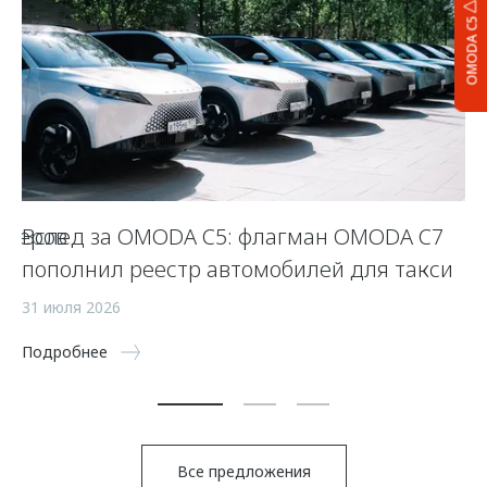
OMODA C5
оверов
Вслед за OMODA C5: флагман OMODA C7
O
пополнил реестр автомобилей для такси
15
31 июля 2026
По
Подробнее
Все предложения