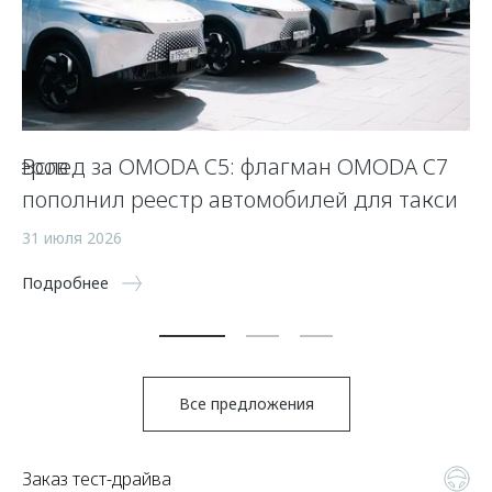
оверов
Вслед за OMODA C5: флагман OMODA C7
O
пополнил реестр автомобилей для такси
15
31 июля 2026
По
Подробнее
Все предложения
Заказ тест-драйва