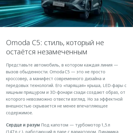
Страхование
Клиентская поддержка
Обратная связь
Кредитный калькулятор
O&J Автоклуб
Аксессуары
Клуб владельцев OMODA
Одежда и сувениры
Приложение O&J
Omoda C5: стиль, который не
Оригинальные аксессуары
Аксессуары
остаётся незамеченным
Запчасти
Одежда и сувениры
Представьте автомобиль, в котором каждая линия —
Трейд-ин
Оригинальные аксессуары
вызов обыденности. Omoda C5 — это не просто
Калькулятор трейд-ин
Запчасти
кроссовер, а манифест современного дизайна и
передовых технологий. Его «парящая» крыша, LED‑фары с
хищным прищуром и 3D‑фонари сзади создают образ, от
которого невозможно отвести взгляд. Но за эффектной
внешностью скрывается не менее впечатляющее
содержимое.
Сердце и разум
Под капотом — турбомотор 1,5 л
(147 л. с.), работающий в паре с вариатором. Динамика