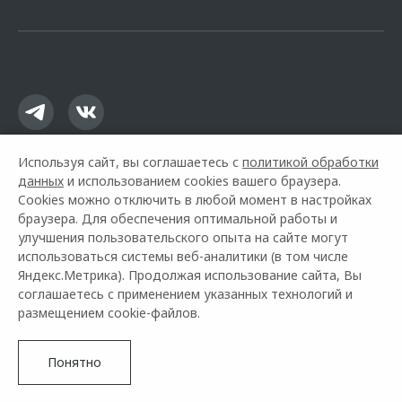
офертой.
Используя сайт, вы соглашаетесь с
политикой обработки
данных
и использованием cookies вашего браузера.
Cookies можно отключить в любой момент в настройках
браузера. Для обеспечения оптимальной работы и
улучшения пользовательского опыта на сайте могут
использоваться системы веб-аналитики (в том числе
Горячая линия OMODA:
+7 (499) 70-70-977
Яндекс.Метрика). Продолжая использование сайта, Вы
соглашаетесь с применением указанных технологий и
© 2026 Авангард Моторс
размещением cookie-файлов.
Модельный ряд
Архивные модели
Контакты
Правовая информация
Понятно