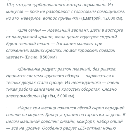
10 л, что для турбированного мотора нормально. Из
минусов — пока не разобрался с голосовым помощником,
но это, наверное, вопрос привычки»
(Дмитрий, 12 000 км).
·
«Для семьи — идеальный вариант. Дети в восторге
от панорамной крыши, жена ценит подогрев сидений.
Единственный нюанс — багажник маловат при
сложенных задних креслах, но для городских поездок
хватает»
(Елена, 8 500 км).
·
«Динамика радует: разгон плавный, без рывков.
Нравится система кругового обзора — парковаться в
тесных дворах стало проще. Из неожиданного — очень
тихая работа двигателя на холостых оборотах. Словно
электромобиль!»
(Артём, 6 000 км).
·
«Через три месяца появился лёгкий скрип передней
панели на морозе. Дилер устранил по гарантии за день. В
целом машиной доволен: дизайн, комфорт, набор опций
— всё на уровне. Особенно радует LED‑оптика: ночью