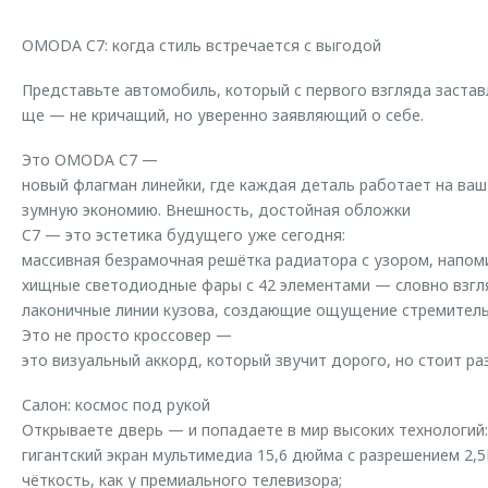
Страхование
Клиентская поддержка
Обратная связь
OMODA C7: когда стиль встречается с выгодой
Кредитный калькулятор
O&J Автоклуб
Представьте автомобиль, который с первого взгляда застав
Аксессуары
Клуб владельцев OMODA
ще — не кричащий, но уверенно заявляющий о себе.
Одежда и сувениры
Приложение O&J
Это OMODA C7 —
Оригинальные аксессуары
Аксессуары
новый флагман линейки, где каждая деталь работает на ваш
Запчасти
зумную экономию. Внешность, достойная обложки
Одежда и сувениры
C7 — это эстетика будущего уже сегодня:
Трейд-ин
Оригинальные аксессуары
массивная безрамочная решётка радиатора с узором, напо
хищные светодиодные фары с 42 элементами — словно взгля
Калькулятор трейд-ин
Запчасти
лаконичные линии кузова, создающие ощущение стремитель
Это не просто кроссовер —
это визуальный аккорд, который звучит дорого, но стоит ра
Салон: космос под рукой
Открываете дверь — и попадаете в мир высоких технологий:
гигантский экран мультимедиа 15,6 дюйма с разрешением 2,
чёткость, как у премиального телевизора;