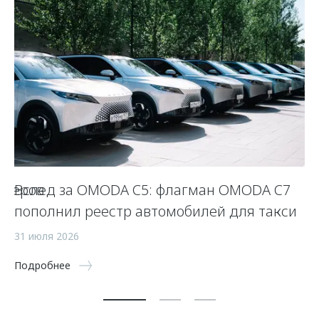
оверов
Вслед за OMODA C5: флагман OMODA C7
O
пополнил реестр автомобилей для такси
15
31 июля 2026
По
Подробнее