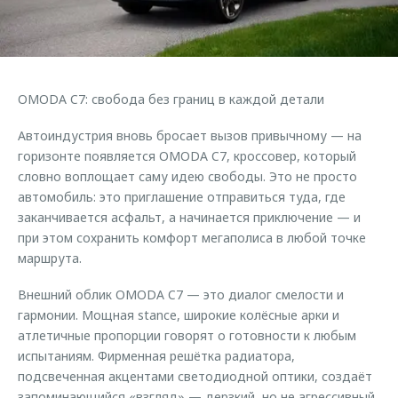
Страхование
Клиентская поддержка
Обратная связь
Кредитный калькулятор
O&J Автоклуб
Аксессуары
Клуб владельцев OMODA
OMODA C7: свобода без границ в каждой детали
Одежда и сувениры
Приложение O&J
Автоиндустрия вновь бросает вызов привычному — на
Оригинальные аксессуары
Аксессуары
горизонте появляется OMODA C7, кроссовер, который
Запчасти
словно воплощает саму идею свободы. Это не просто
Одежда и сувениры
автомобиль: это приглашение отправиться туда, где
Трейд-ин
Оригинальные аксессуары
заканчивается асфальт, а начинается приключение — и
Калькулятор трейд-ин
Запчасти
при этом сохранить комфорт мегаполиса в любой точке
маршрута.
Внешний облик OMODA C7 — это диалог смелости и
гармонии. Мощная stance, широкие колёсные арки и
атлетичные пропорции говорят о готовности к любым
испытаниям. Фирменная решётка радиатора,
подсвеченная акцентами светодиодной оптики, создаёт
запоминающийся «взгляд» — дерзкий, но не агрессивный.