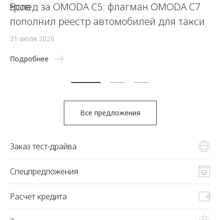
оверов
Вслед за OMODA C5: флагман OMODA C7
O
пополнил реестр автомобилей для такси
15
31 июля 2026
По
Подробнее
Все предложения
Заказ тест-драйва
Спецпредложения
Расчет кредита