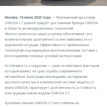
Страхование
Клиентская поддержка
Обратная связь
Кредитный калькулятор
O&J Автоклуб
Москва, 10 июня 2025 года
— Флагманский кроссовер
Аксессуары
Клуб владельцев OMODA
OMODA C7 демонстрирует достижения бренда OMODA
в области антикоррозионных технологий.
Одежда и сувениры
Приложение O&J
Многоступенчатая защита кузова обеспечивает его
Оригинальные аксессуары
исключительную долговечность вне зависимости от
Аксессуары
Запчасти
дорожной ситуации. Эффективность примененных
Одежда и сувениры
технологий подтверждена многочисленными тестами с
Трейд-ин
Оригинальные аксессуары
воссозданием сложных условий эксплуатации.
Калькулятор трейд-ин
Запчасти
Устойчивость к коррозии — один из ключевых факторов,
который влияет на срок службы современного
автомобиля. Благодаря инновациям, материалам
высокого качества и комплексной системе защиты от
влаги OMODA гарантирует долговечность и стойкость
конструкции новой модели OMODA С7.
Кузовные панели OMODA C7 изготовлены из