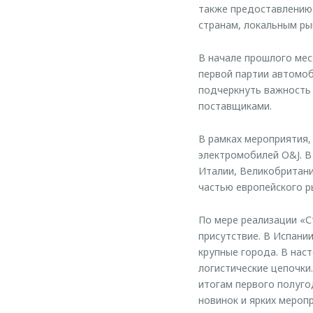
также предоставлению 
странам, локальным р
В начале прошлого ме
первой партии автомоб
подчеркнуть важность 
поставщиками.
В рамках мероприятия,
электромобилей O&J. В
Италии, Великобритани
частью европейского р
По мере реализации «С
присутствие. В Испани
крупные города. В нас
логистические цепочки
итогам первого полуго
новинок и ярких мероп