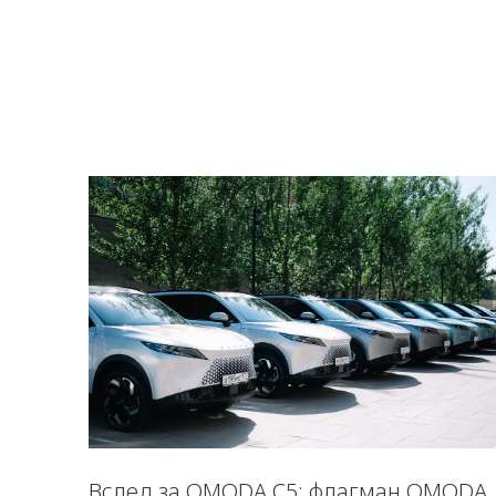
Вслед за OMODA C5: флагман OMODA