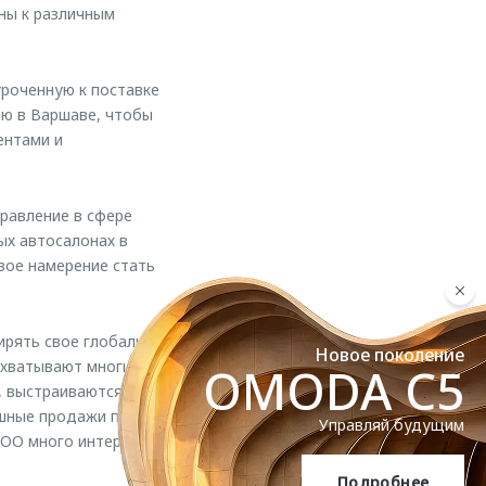
ны к различным
роченную к поставке
ию в Варшаве, чтобы
ентами и
равление в сфере
ых автосалонах в
вое намерение стать
ирять свое глобальное
Новое поколение
охватывают многие
OMODA C5
, выстраиваются новые
ешные продажи по
Управляй будущим
COO много интересных
Подробнее