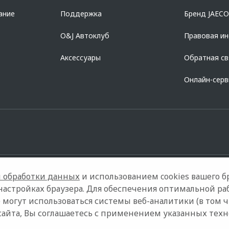
ание
Поддержка
Бренд JAEC
O&J Автоклуб
Правовая и
Аксессуары
Обратная св
Онлайн-сер
 обработки данных
и использованием cookies вашего бр
настройках браузера. Для обеспечения оптимальной ра
 могут использоваться системы веб-аналитики (в том 
дели
Контакты
Правовая информация
сайта, Вы соглашаетесь с применением указанных тех