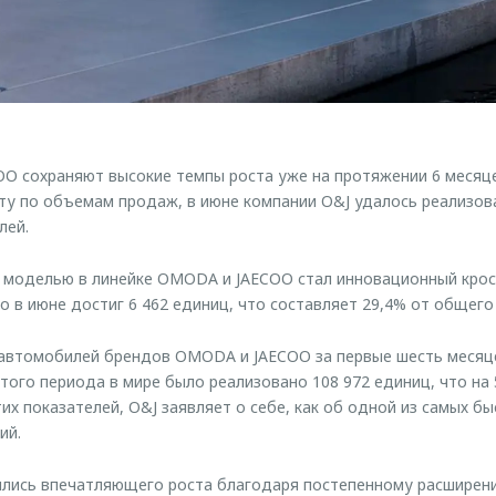
 сохраняют высокие темпы роста уже на протяжении 6 месяце
у по объемам продаж, в июне компании O&J удалось реализов
лей.
 моделью в линейке OMODA и JAECOO стал инновационный кросс
 в июне достиг 6 462 единиц, что составляет 29,4% от общего 
втомобилей брендов OMODA и JAECOO за первые шесть месяце
этого периода в мире было реализовано 108 972 единиц, что на
тих показателей, O&J заявляет о себе, как об одной из самых 
ий.
ись впечатляющего роста благодаря постепенному расширени