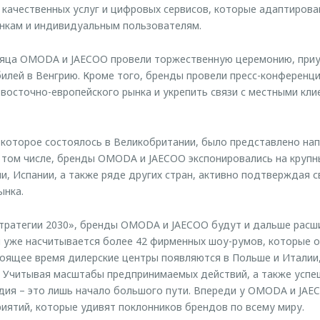
качественных услуг и цифровых сервисов, которые адаптирова
ынкам и индивидуальным пользователям.
сяца OMODA и JAECOO провели торжественную церемонию, приу
илей в Венгрию. Кроме того, бренды провели пресс-конференц
восточно-европейского рынка и укрепить связи с местными кли
 которое состоялось в Великобритании, было представлено нап
 том числе, бренды OMODA и JAECOO экспонировались на крупн
и, Испании, а также ряде других стран, активно подтверждая с
ынка.
тратегии 2030», бренды OMODA и JAECOO будут и дальше расш
и уже насчитывается более 42 фирменных шоу-румов, которые 
тоящее время дилерские центры появляются в Польше и Италии
. Учитывая масштабы предпринимаемых действий, а также усп
дия – это лишь начало большого пути. Впереди у OMODA и JAE
риятий, которые удивят поклонников брендов по всему миру.