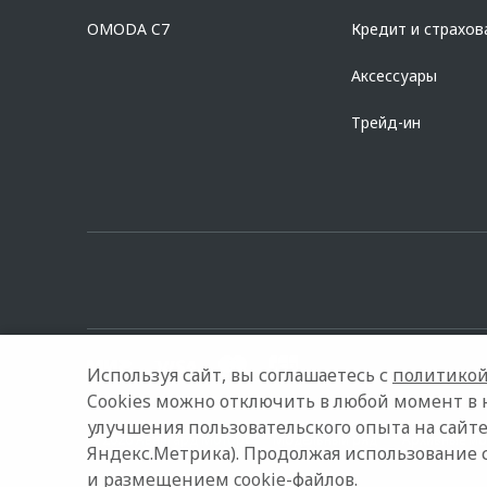
Предложение ограничено и не является публичной офертой.
OMODA C7
Кредит и страхов
Аксессуары
Трейд-ин
Используя сайт, вы соглашаетесь с
политикой
Cookies можно отключить в любой момент в 
улучшения пользовательского опыта на сайте
© 2026 Авангард Моторс
Модельный ряд
Архивные мо
Яндекс.Метрика). Продолжая использование 
и размещением cookie-файлов.