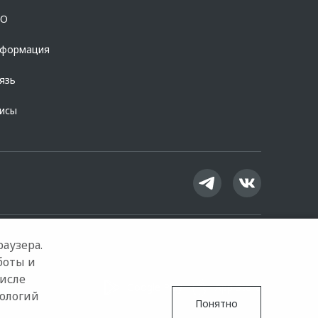
OO
нформация
язь
висы
аузера.
боты и
числе
Google Play
App Store
нологий
Понятно