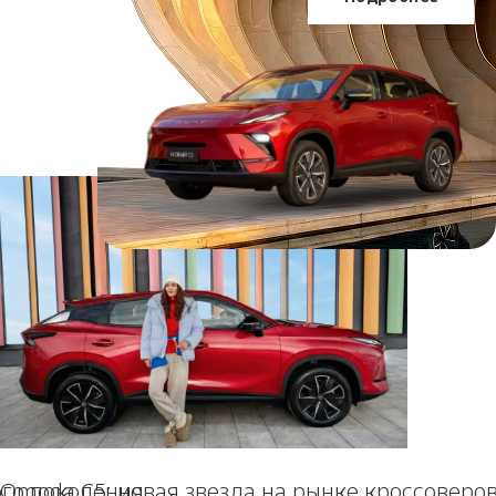
OMODA C5
ого поколения
Omoda C5: новая звезда на рынке кроссоверо