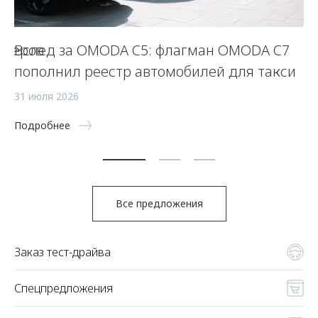
оверов
Вслед за OMODA C5: флагман OMODA C7
O
пополнил реестр автомобилей для такси
15
31 июля 2026
По
Подробнее
Все предложения
Заказ тест-драйва
Спецпредложения