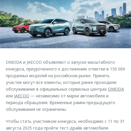
Страхование
Клиентская поддержка
Обратная связь
Кредитный калькулятор
O&J Автоклуб
Аксессуары
Клуб владельцев OMODA
Одежда и сувениры
Приложение O&J
Оригинальные аксессуары
Аксессуары
Запчасти
Одежда и сувениры
OMODA и JAECOO объявляют о запуске масштабного
Трейд-ин
Оригинальные аксессуары
конкурса, приуроченного к достижению отметки в 150 000
проданных моделей на российском рынке. Принять
Калькулятор трейд-ин
Запчасти
участие могут все клиенты, которые ранее проходили
обслуживание в официальных сервисных центрах
OMODA
или
JAECOO
— независимо от марки автомобиля и
периода обращения. Временные рамки предыдущего
обслуживания не ограничены.
Чтобы стать участником конкурса, необходимо с 11 по 31
августа 2025 года пройти тест-драйв автомобиля