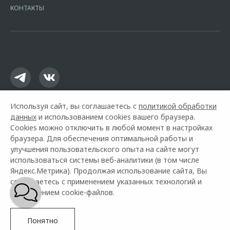
Москва, ул. Каланчевская, д. 27. Ген.лицензия ЦБ РФ № 1326 от
КОНТАКТЫ
16.01.2015. Предложение ограничено и не является публичной
офертой.
Используя сайт, вы соглашаетесь с
политикой обработки
данных
и использованием cookies вашего браузера.
Cookies можно отключить в любой момент в настройках
браузера. Для обеспечения оптимальной работы и
улучшения пользовательского опыта на сайте могут
использоваться системы веб-аналитики (в том числе
Горячая линия OMODA:
+7 (499) 70-70-977
Яндекс.Метрика). Продолжая использование сайта, Вы
соглашаетесь с применением указанных технологий и
© 2026 Авангард Моторс
размещением cookie-файлов.
Модельный ряд
Архивные модели
Контакты
Правовая информация
Понятно