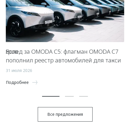
оверов
Вслед за OMODA C5: флагман OMODA C7
O
пополнил реестр автомобилей для такси
15
31 июля 2026
По
Подробнее
Все предложения