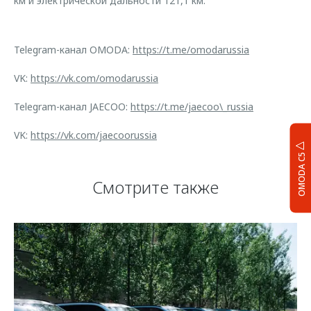
км и электрической дальности 121,1 км.
Telegram-канал OMODA:
https://t.me/omodarussia
VK:
https://vk.com/omodarussia
Telegram-канал JAECOO:
https://t.me/jaecoo\_russia
VK:
https://vk.com/jaecoorussia
OMODA C5
Смотрите также