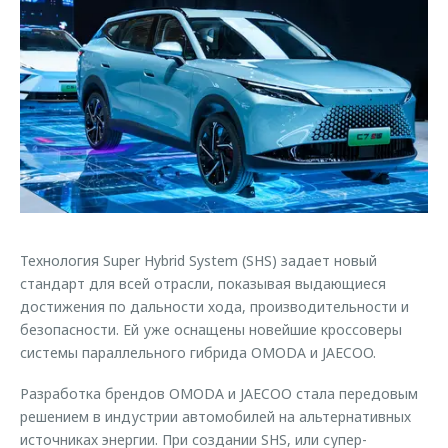
Страхование
Клиентская поддержка
Обратная связь
Кредитный калькулятор
O&J Автоклуб
Аксессуары
Клуб владельцев OMODA
Одежда и сувениры
Приложение O&J
Оригинальные аксессуары
Аксессуары
Запчасти
Одежда и сувениры
Трейд-ин
Оригинальные аксессуары
Технология Super Hybrid System (SHS) задает новый
Калькулятор трейд-ин
Запчасти
стандарт для всей отрасли, показывая выдающиеся
достижения по дальности хода, производительности и
безопасности. Ей уже оснащены новейшие кроссоверы
системы параллельного гибрида OMODA и JAECOO.
Разработка брендов OMODA и JAECOO стала передовым
решением в индустрии автомобилей на альтернативных
источниках энергии. При создании SHS, или супер-